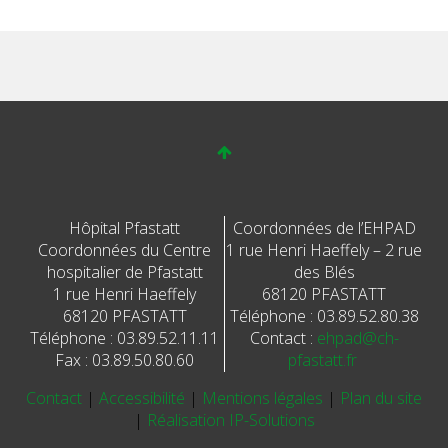
Hôpital Pfastatt
Coordonnées de l’EHPAD
Coordonnées du Centre
1 rue Henri Haeffely – 2 rue
hospitalier de Pfastatt
des Blés
1 rue Henri Haeffely
68120 PFASTATT
68120 PFASTATT
Téléphone : 03.89.52.80.38
Téléphone : 03.89.52.11.11
Contact :
ehpad@ch-
Fax : 03.89.50.80.60
pfastatt.fr
Contact
|
Accessibilité
|
Mentions légales
|
Plan du site
|
Réalisation IP-Solutions