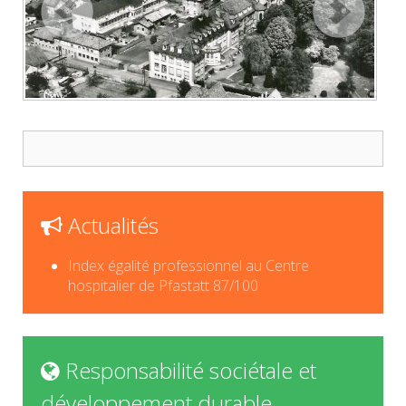
Actualités
Index égalité professionnel au Centre
hospitalier de Pfastatt 87/100
Responsabilité sociétale et
développement durable