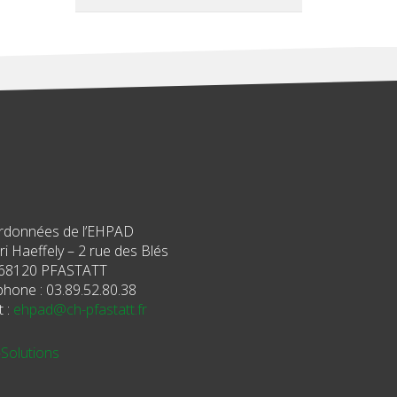
rdonnées de l’EHPAD
i Haeffely – 2 rue des Blés
68120 PFASTATT
phone : 03.89.52.80.38
t :
ehpad@ch-pfastatt.fr
-Solutions