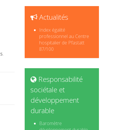
Actualités
Index égalité
professionnel au Centre
hospitalier de Pfastatt
87/100
s.
Responsabilité
sociétale et
développement
durable
Baromètre
développement durable