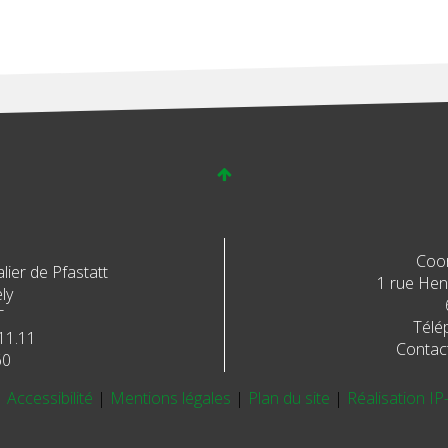
Coo
ier de Pfastatt
1 rue Henr
ly
T
Télé
11.11
Contac
60
|
Accessibilité
|
Mentions légales
|
Plan du site
|
Réalisation IP