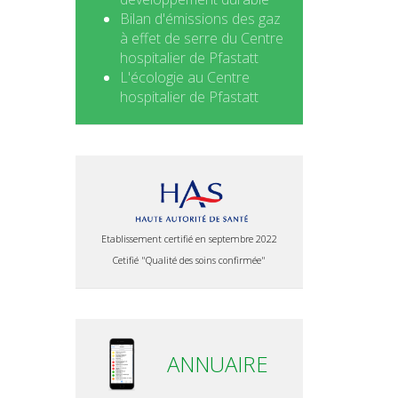
Bilan d'émissions des gaz
à effet de serre du Centre
hospitalier de Pfastatt
L'écologie au Centre
hospitalier de Pfastatt
Etablissement certifié en septembre 2022
Cetifié "Qualité des soins confirmée"
ANNUAIRE