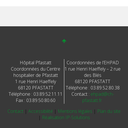
Hôpital Pfastatt
Coordonnées de l’EHPAD
Coordonnées du Centre
1 rue Henri Haeffely – 2 rue
hospitalier de Pfastatt
des Blés
1 rue Henri Haeffely
68120 PFASTATT
68120 PFASTATT
Téléphone : 03.89.52.80.38
Téléphone : 03.89.52.11.11
Contact :
ehpad@ch-
Fax : 03.89.50.80.60
pfastatt.fr
Contact
|
Accessibilité
|
Mentions légales
|
Plan du site
|
Réalisation IP-Solutions