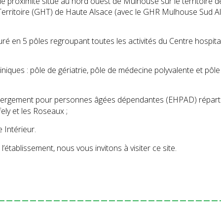
 de proximité situé au nord ouest de Mulhouse sur le territoire 
e Territoire (GHT) de Haute Alsace (avec le GHR Mulhouse Sud A
uré en 5 pôles regroupant toutes les activités du Centre hospita
cliniques : pôle de gériatrie, pôle de médecine polyvalente et pôle
bergement pour personnes âgées dépendantes (EHPAD) réparti
ely et les Roseaux ;
Intérieur.
’établissement, nous vous invitons à visiter ce site.
----------------------------