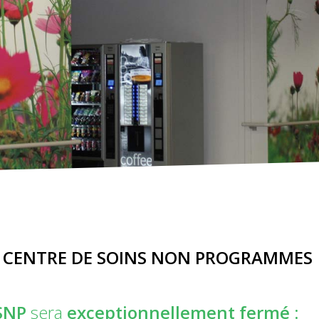
u
CENTRE DE SOINS NON PROGRAMMES
SNP
sera
exceptionnellement fermé :