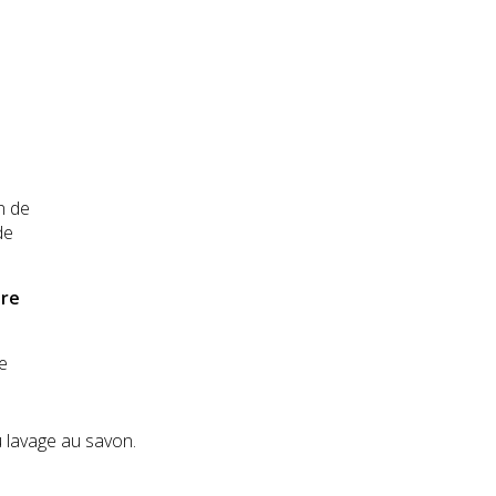
n de
de
ire
e
ou lavage au savon.