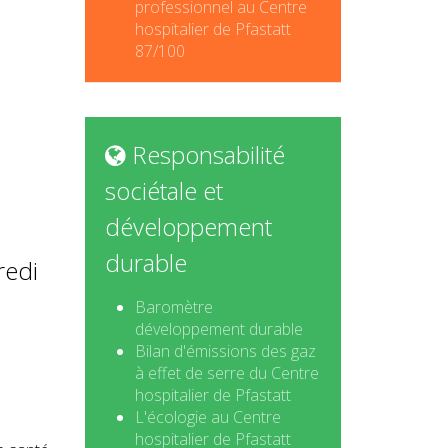
professionnel au Centre
hospitalier de Pfastatt
87/100
Responsabilité
sociétale et
développement
durable
redi
Baromètre
développement durable
Bilan d'émissions des gaz
à effet de serre du Centre
hospitalier de Pfastatt
L'écologie au Centre
hospitalier de Pfastatt