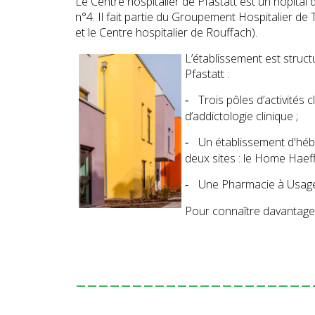
Le Centre hospitalier de Pfastatt est un hôpital
n°4. Il fait partie du Groupement Hospitalier d
et le Centre hospitalier de Rouffach).
L’établissement est struct
Pfastatt :
Trois pôles d’activités 
-
d’addictologie clinique ;
Un établissement d'hé
-
deux sites : le Home Haeff
Une Pharmacie à Usage 
-
Pour connaître davantage l
---------------------